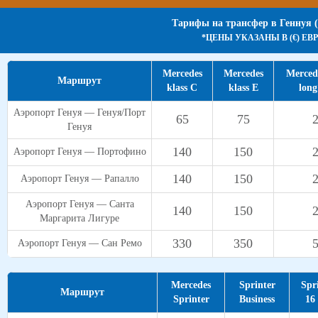
Тарифы на трансфер в Геннуя 
*ЦЕНЫ УКАЗАНЫ В (€) ЕВ
Mercedes
Mercedes
Mercede
Маршрут
klass C
klass E
lon
Аэропорт Генуя — Генуя/Порт
65
75
Генуя
140
150
Аэропорт Генуя — Портофино
140
150
Аэропорт Генуя — Рапалло
Аэропорт Генуя — Санта
140
150
Маргарита Лигуре
330
350
Аэропорт Генуя — Сан Ремо
Mercedes
Sprinter
Spr
Маршрут
Sprinter
Business
16