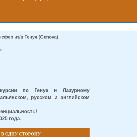
сфер из/в Генуя (Genova)
:
скурсии по Генуе и Лазурному
альянском, русском и английском
денциальность!
025 года.
 В ОДНУ СТОРОНУ