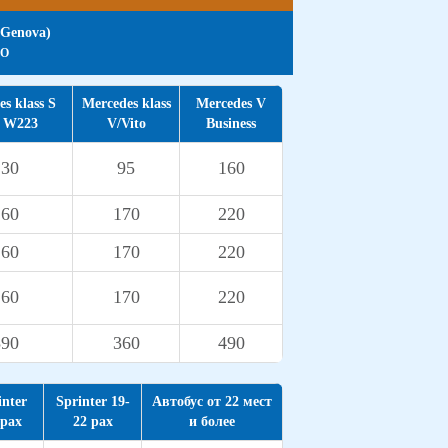
(Genova)
РО
s klass S
Mercedes klass
Mercedes V
g W223
V/Vito
Business
230
95
160
260
170
220
260
170
220
260
170
220
590
360
490
inter
Sprinter 19-
Автобус от 22 мест
 pax
22 pax
и более