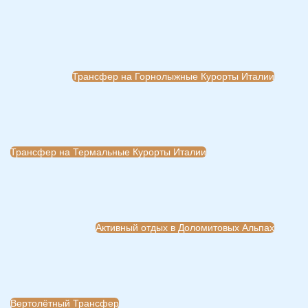
Трансфер на Горнолыжные Курорты Италии
Трансфер на Термальные Курорты Италии
Активный отдых в Доломитовых Альпах
Вертолётный Трансфер