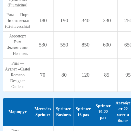
(Fiumicino)
Рим — Порт
180
190
340
230
25
Чивитавекья
(Civitavecchia)
Аэропорт
Рим
530
550
850
600
65
Фьюмичино
— Неаполь
Рим —
Аутлет «Castel
70
80
120
85
95
Romano
Designer
Outlet»
Автобус
Sprinter
Mercedes
Sprinter
Sprinter
от 22
Маршрут
19-22
Sprinter
Business
16 pax
мест и
pax
более
Рим —