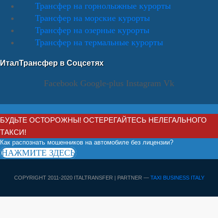
Трансфер на горнолыжные курорты
Трансфер на морские курорты
Трансфер на озерные курорты
Трансфер на термальные курорты
ИталТрансфер в Соцсетях
Facebook
Google-plus
Instagram
Vk
БУДЬТЕ ОСТОРОЖНЫ! ОСТЕРЕГАЙТЕСЬ НЕЛЕГАЛЬНОГО
ТАКСИ!
Как распознать мошенников на автомобиле без лицензии?
НАЖМИТЕ ЗДЕСЬ
COPYRIGHT 2011-2020 ITALTRANSFER | PARTNER —
TAXI BUSINESS ITALY