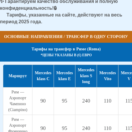
✨ Гарантируем качество обслуживания и полную
конфиденциальность!🔒
Тарифы, указанные на сайте, действуют на весь
период 2025
года.
ОСНОВНЫЕ НАПРАВЛЕНИЯ / ТРАНСФЕР В ОДНУ СТОРОНУ
Тарифы на трансфер в Риме (Roma)
*ЦЕНЫ УКАЗАНЫ В (€) ЕВРО
Mercedes
Mercedes
Mercedes
Mercedes
Merce
Маршрут
klass S
klass C
klass E
Vito
V
long
Рим —
Аэропорт
90
95
240
110
11
Чампино
(Ciampino)
Рим —
Аэропорт
90
95
240
110
11
Фумичино