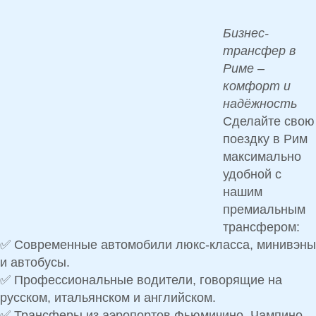
Бизнес-
трансфер в
Риме –
комфорт и
надёжность
Сделайте свою
поездку в Рим
максимально
удобной с
нашим
премиальным
трансфером
:
✅
Современные автомобили люкс-класса
, минивэны
и автобусы.
✅
Профессиональные водители
, говорящие на
русском, итальянском и английском.
✅
Трансферы из аэропортов
Фьюмичино, Чампино,