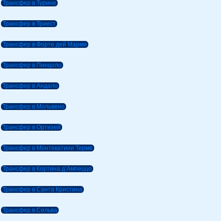
Трансфер в Турине
Трансфер в Триест
Трансфер в Форте дей Марми
Трансфер в Пинцоло
Трансфер в Андало
Трансфер в Мольвено
Трансфер в Ортизей
Трансфер в Монтекатини Терме
Трансфер в Кортина д’Ампеццо
Трансфер в Санта Кристина
Трансфер в Сельва