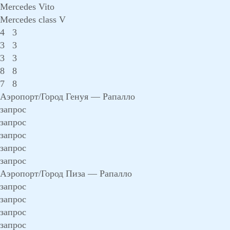
Mercedes Vito
Mercedes class V
4
3
3
3
3
3
8
8
7
8
Аэропорт/Город Генуя — Рапалло
запрос
запрос
запрос
запрос
запрос
Аэропорт/Город Пиза — Рапалло
запрос
запрос
запрос
запрос