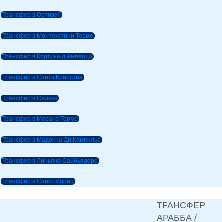
Трансфер в Ортизей
Трансфер в Монтекатини Терме
Трансфер в Кортина д’Ампеццо
Трансфер в Санта Кристина
Трансфер в Сельва
Трансфер в Мерано Терме
Трансфер в Мадонна Ди Кампильо
Трансфер в Линьяно Саббьядоро
Трансфер в Санкт Мориц
ТРАНСФЕР
АРАББА /