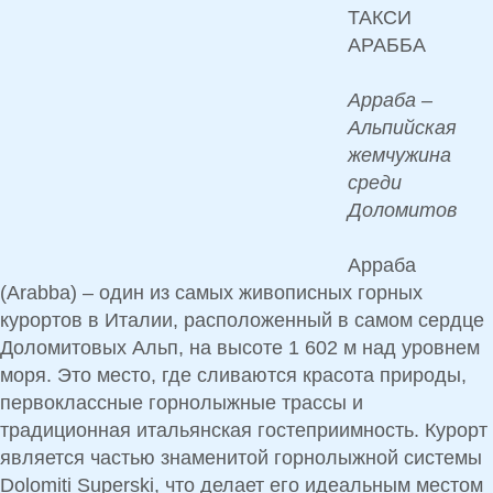
ТАКСИ
АРАББА
Арраба –
Альпийская
жемчужина
среди
Доломитов
Арраба
(Arabba) –
один из самых живописных горных
курортов в Италии
, расположенный в самом сердце
Доломитовых Альп
, на высоте
1 602 м над уровнем
моря
. Это место, где сливаются
красота природы,
первоклассные горнолыжные трассы и
традиционная итальянская гостеприимность
. Курорт
является частью знаменитой
горнолыжной системы
Dolomiti Superski,
что делает его идеальным местом