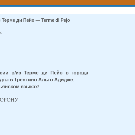
Терме ди Пейо — Terme di Pejo
:
сии в/из Терме ди Пейо в города
туры в Трентино Альто Адидже.
ьянском языках!
ТОРОНУ