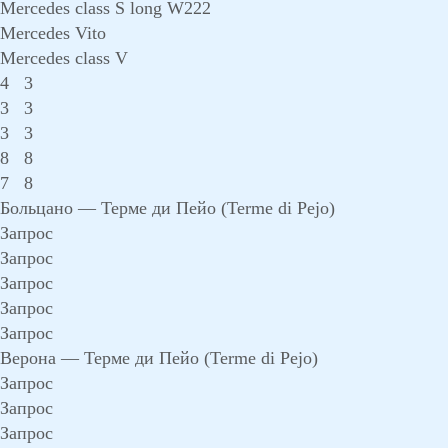
Mercedes class S long W222
Mercedes Vito
Mercedes class V
4
3
3
3
3
3
8
8
7
8
Больцано — Терме ди Пейо (Terme di Pejo)
Запрос
Запрос
Запрос
Запрос
Запрос
Верона — Терме ди Пейо (Terme di Pejo)
Запрос
Запрос
Запрос